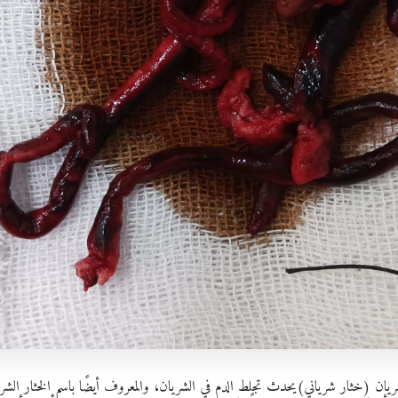
ان (خثار شرياني)يحدث تجلط الدم في الشريان، والمعروف أيضًا باسم الخثار الشر