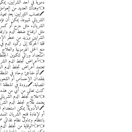
دموية في أحد الشرايين. يمك
👈وهناك العديد من العوامل 
🖍️تصلب الشرايين: يُعدّ تص
الشرياني شيوعًا. يمكن أن ت
الشريان، مثل جرح أو كسر، 
مثل ارتفاع ضغط الدم وارتفا
الشرايين ويُزيد من خطر الإص
قلة الحركة إلى ركود الدم ف
منع الحمل الهرمونية والعلاج
استعداد وراثي لتكوين الجلط
👈أعراض تجلط الدم الشريا
تعتمد أعراض تجلط الدم الش
🖍️ألم مفاجئ وحاد في المنطقة
بفقدان الإحساس أو الشعور ب
المصابة.🖍️برودة في المنطقة ا
كنت تعاني من أي من هذه ال
👈علاج تجلط الدم الشرياني:
يعتمد علاج تجلط الدم الشري
🖍️الأدوية: يمكن استخدام ال
أو لإعادة فتح الشريان المسد
بانتظام وتناول نظام غذائي ص
👈👈الوقاية من تجلط الدم ا
يمكن اتباع بعض الخطوات للو