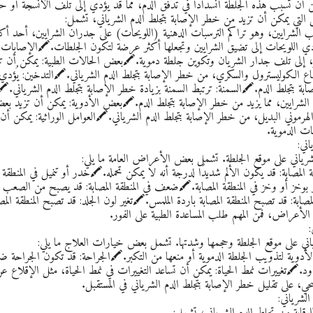
ن أن تسبب هذه الجلطة انسدادًا في تدفق الدم، مما قد يؤدي إلى تلف الأنسجة أو ح
التي يمكن أن تزيد من خطر الإصابة بتجلط الدم الشرياني، تشمل:
لب الشرايين، وهو تراكم الترسبات الدهنية (اللويحات) على جدران الشرايين، أحد أك
ُؤدي اللويحات إلى تضيق الشرايين وتجعلها أكثر عرضة لتكون الجلطات.🖍️الإصابات:
إلى تلف جدار الشريان وتكوين جلطة دموية.🖍️بعض الحالات الطبية: يمكن أن تز
ع الكوليسترول والسكري، من خطر الإصابة بتجلط الدم الشرياني.🖍️التدخين: يُؤد
ابة بتجلط الدم.🖍️السمنة: ترتبط السمنة بزيادة خطر الإصابة بتجلط الدم الشرياني.🖍
ي الشرايين، مما يزيد من خطر الإصابة بتجلط الدم.🖍️بعض الأدوية: يمكن أن تزيد 
 الهرموني البديل، من خطر الإصابة بتجلط الدم الشرياني.🖍️العوامل الوراثية: يمك
ات الدموية.
ني:
رياني على موقع الجلطة. تشمل بعض الأعراض العامة ما يلي:
 المصابة: قد يكون الألم شديدًا لدرجة أنه لا يمكن تحمله.🖍️خدر أو تنميل في المنطقة 
وخز أو وخز في المنطقة المصابة.🖍️ضعف في المنطقة المصابة: قد يصبح من الصعب ع
لمصابة: قد تصبح المنطقة المصابة باردة الملمس.🖍️تغير لون الجلد: قد تصبح المنطقة الم
أعراض، فمن المهم طلب المساعدة الطبية على الفور.
اني على موقع الجلطة وحجمها وشدتها. تشمل بعض خيارات العلاج ما يلي:
أدوية لتذويب الجلطة الدموية أو منعها من التكبر.🖍️الجراحة: قد تكون الجراحة ضرو
ود.🖍️تغييرات نمط الحياة: يمكن أن تساعد التغييرات في نمط الحياة، مثل الإقلاع ع
حي، على تقليل خطر الإصابة بتجلط الدم الشرياني في المستقبل.
لشرياني:
قاية من تجلط الدم الشرياني، تشمل: