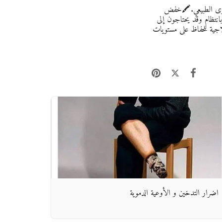
توى الطبيعي.🖍️خفض
انتظام وقد يحتاجون إلى
جية للحفاظ على مستويات
اضرار التدخين و الأوعية الدموية