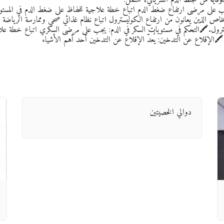
ب على مرضى ارتفاع ضغط الدم اتباع خطة علاجية للحفاظ على ضغط الدم في المس
اص الذين يعانون من ارتفاع الكوليسترول اتباع نظام غذائي صحي وممارسة الرياضة ب
رول.🖍️التحكم في مستويات السكر في الدم: يجب على مرضى السكري اتباع خطة علا
️الإقلاع عن التدخين: يُعدّ الإقلاع عن التدخين أحد أهم الأشياء
دوالي الخصيتين