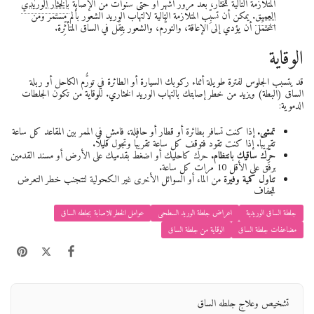
المتلازمة التالية للخثار، بعد مرور أشهر أو حتى سنوات من الإصابة
بالخثار الوريدي
العميق
. يمكن أن تسبِّب المتلازمة التالية لالتهاب الوريد الشعور بألم مستمر ومن
المحتمَل أن يؤدي إلى الإعاقة، والتورُّم، والشعور بثِقَل في الساق المتأثِّرة.
الوقاية
قد يتسبب الجلوس لفترة طويلة أثناء ركوبك السيارة أو الطائرة في تورُّم الكاحل أو ربلة
الساق (البطة) ويزيد من خطر إصابتك بالتهاب الوريد الخثاري. للوقاية من تكون الجلطات
الدموية:
تمشى.
إذا كنت تسافر بطائرة أو قطار أو حافلة، فامشِ في الممر بين المقاعد كل ساعة
تقريبًا. إذا كنت تقود فتوقف كل ساعة تقريبًا وتجول قليلًا.
حرِّك ساقيك بانتظام.
حرك كاحليك أو اضغط بقدميك على الأرض أو مسند القدمين
برفق على الأقل 10 مرات كل ساعة.
تناول كمية وفيرة
من الماء أو السوائل الأخرى غير الكحولية لتتجنب خطر التعرض
للجفاف
جلطة الساق الوريدية
اعراض جلطة الوريد السطحى
عوامل الخطر للاصابة بجلطه الساق
مضاعفات جلطة الساق
الوقاية من جلطة الساق
تشخيص وعلاج جلطه الساق