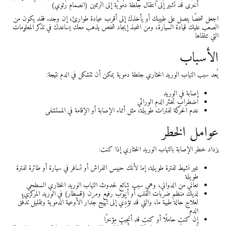
أخرى قد تشير إلى انتقال جلطة دموية إلى الرئتين (انصمام رئوي)
اجعل شخصًا يتصل على طبيبك أو يأخذك إلى أقرب عيادة طوارئ، إن وجد. فقد يكون من
الصعب عليك قيادة السيارة، ومن المحبذ إيجاد شخص يذهب معك يساعدك في تذكر المعلومات
التي تتلقاها
الأسباب
يُعد سبب التهاب الوريد الخثاري جلطة دموية يمكن أن تتشكل في الدم نتيجة:
إصابة في الوريد
اضطراب تخثر الدم الوراثي
عدم الحركة لفترات طويلة، مثل أثناء الإصابة أو الإقامة في المستشفى
عوامل الخطر
يزداد خطر الإصابة بالتهاب الوريد الخثاري إذا كنت:
غير نشيط لفترة طويلة، إما لأنك حبيس الفراش أو تسافر في سيارة أو طائرة لفترة
طويلة
تعاني من الدوالي، وهي سبب شائع لحدوث التهاب الوريد الخثاري السطحي
لديك منظم ضربات القلب أو أنبوب رفيع ومرن (قسطار) في الوريد المركزي،
لعلاج حالة طبية ما، والتي قد تؤدِّي إلى تهيج جدار الأوعية الدموية وتقليل تدفُّق
الدم
إن كنتِ حاملًا أو كنتِ قد أنجبتِ مؤخرًا