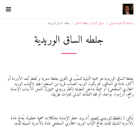
د ايمن الشبكى استشارى جراحه الاوعيه الدمويه
جراحة الاوعيه الدموي
دوالي الساق وجلطة الساق
جلطه الساق الوريدية
جلطه الساق الوريدية
جلطة الساق الوريدية هو عملية الْتِهابية تتسبَّب في تكوين جلطة دموية و تجلط أحد الأوردة أو
أكثر، عادةً في الساقين. قد يكون الوريد المصاب قريبًا من السطح الجلد (الْتِهاب الوريد
الخثاري السطحي) أو عميقًا بداخل العضلة (تخثر وريدي عميق). تشمل الأسباب الإصابة
برضح، أو إجراء جراحة، أو قلة النشاط البدني لفترات طويلة.
يُمكن لـ
الجلطة الوريدي العميق
أن يزيد خطر الإصابة بمشكلات صحية خطيرة. يُعالَج عادة
بالأدوية المسيله للدم. يُعالَج الْتِهاب الوريد الخثاري السطحي عادة بالأدوية المسيلة للدم.