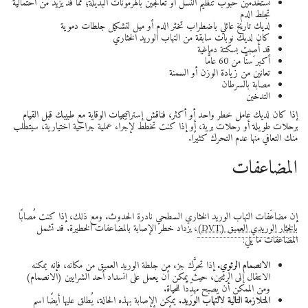
تستخدمين حبوب تنظيم النسل أو تُعالَجين بالهرمونات البديلة؛ مما قد يزيد من احتمالية
تجلط الدم
لديك تاريخ عائلي باضطراب تخثر الدم أو ميل لتشكيل جلطات دموية
كان لديك نوبات سابقة من التهاب الوريد الخثاري
قد أُصِبت بسكتة دماغية
أكبر سنًّا من 60 عامًّا
تعانين من زيادة الوزن أو السمنة
مصابة بالسرطان
التدخين
إذا كان لديك عامل خطر واحد أو أكثر، فناقش إستراتيجيات الوقاية مع طبيبك قبل القيام
برحلات طويلة أو رحلات برية، أو إذا كنت تخطط لإجراء عملية جراحية اختيارية، سيتطلب
منك التعافي منها عدم التحرك كثيرًا.
المضاعفات
إن مضاعَفات التهاب الوريد الخثاري السطحي نادرة الحدوث. ومع ذلك، إذا كنت مُصابًا
بالخثار الوريدي العميق (DVT)
، يزداد خطر الإصابة بالمضاعفات الخطيرة. قد تشمل
المضاعفات ما يلي:
الانصمام الرئوي.
إذا تحرَّك جزء من جلطة الوريد العميق من مكانه، فإنه يمكنه
الانتقال إلى الرئتين، حيث يمكن أن يعمل على انسداد أحد الشرايين (الانصمام)
ومن الممكن أن يصبح مهدِّدًا للحياة.
المتلازمة التالية لالتهاب الوريد.
يمكن الإصابة بهذه الحالة، يُطلق عليها أيضًا اسم