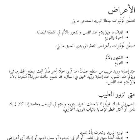
الأعراض
تتضمَّن مُؤشِّرات جلطة الوريد السطحي ما يلي:
الدفء، والإيلام عند اللمس والشعور بالألم في المنطقة المصابة
الحمرة والتورُّم
تتضمَّن مُؤشِّرات وأعراض التخثر الوريدي العميق ما يلي:
الشعور بالألم
التورُّم
عند إصابة وريد قريب من سطح جلدكَ، قد تَرَى حبلًا أحمر صُلبًا تحت سطح الجلد مباشرة
ويُؤلِم عند اللمس. عند إصابة وريد عميق في الساق، قد تُصبح ساقكَ متورِّمة، تُشعركَ بالألم
والإيلام عند اللمس.
متى تزور الطبيب
اذهب إلى طبيبك فورًا إذا لاحظت احمرار وتورم وإيلام في الوريد_ وخاصة إذا كان لديك
عامل أو أكثر لخطر الإصابة بالتهاب الوريد الخثاري.
تورم الوريد وشعرت بألم شديد
لديك أيضًا ضيق في التنفس أو ألم في الصدر، أو سعال الدم، أو لديك أي أعراض