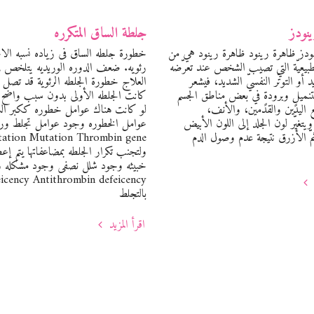
نودز
جلطة الساق المتكرره
ز ظاهرة رينود ظاهرة رينود هي من
خطورة جلطه الساق فى زياده نسبه الا
طبيعيّة التي تصيب الشخص عند تعرّضه
رئويه. ضعف الدوره الوريديه يتلخص فى
د أو التوتّر النفسيّ الشديد، فيشعر
العلاج خطورة الجلطه الرئوية قد تصل 
ميلٍ وبرودةٍ في بعض مناطق الجسم
 اليدين والقدمين، والأنف،
لو كانت هناك عوامل خطوره ككبر السن 
ويتغيّر لون الجلد إلى اللون الأبيض
ّ الأزرق نتيجة عدم وصول الدم
utation Mutation Thrombin gene
ولتجنب تكرار الجلطه بمضاعفاتها يتم إعط
بالتجلط
اقرأ المزيد