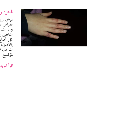
ظاهره ري
مرض رينود
الظواهر ال
للبرد الشدي
الشخص بتن
مثل: أصابع
والأذنين، 
الشاحب ثم
المؤكسج
اقرأ المزيد