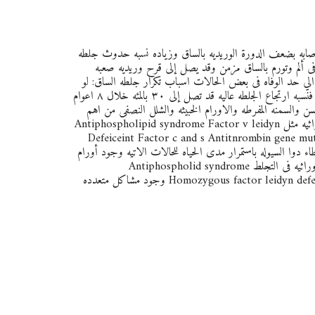
صابه بضعف الدورة الوريديه بالساق وزياده نسبه حدوث جلطه
 ألم وتورم بالساق مزمن وقد يصل إلى قرح وريديه صعبه
الي حد الوفاه فى بعض الحالات اسباب تكرار جلطه الساق: لو
كانت الجلطه الأولى بدون سبب واضح فنسبه ارتجاع الجلطه عاليه قد تصل إلى ٣٠ بالمئه خلال ٨ اعوام
والسمنه المفرطه والاورام الخبيثه والشلل النصفى من اهم
عوامل الخطوره وجود عوامل تجلط وراثيه مثل Antiphospholipid syndrome Factor v leidyn
Defeiceint Factor c and s Antitnrombin gene m
اء دوا السيوله باستمرار مدى الحياه للحالات الاتيه وجود أورام
خبيثه وجود شلل نصفى وجود مشكله وراثيه فى التجلط Antiphospholid syndrome
Homozygous factor leidyn defeicency Antithrombin defeicency وجود مشاكل متعدده