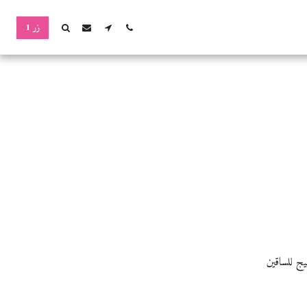
زر 1
يج للساقين